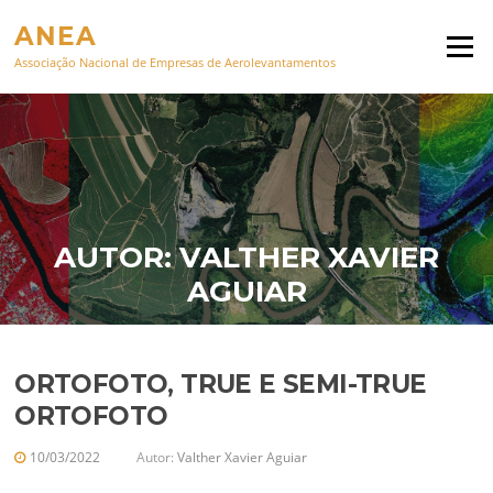
Pular para o conteúdo
ANEA
Menu
Associação Nacional de Empresas de Aerolevantamentos
AUTOR:
VALTHER XAVIER
AGUIAR
ORTOFOTO, TRUE E SEMI-TRUE
ORTOFOTO
10/03/2022
Autor:
Valther Xavier Aguiar