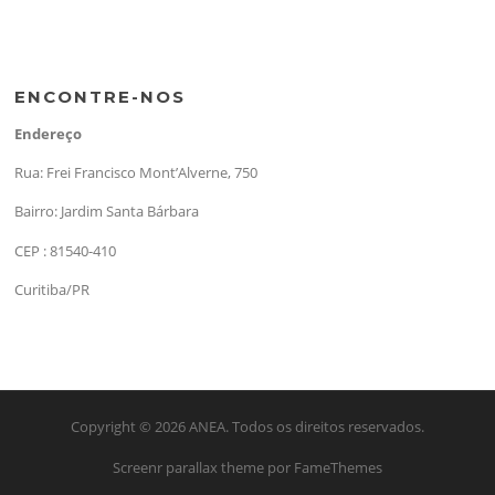
ENCONTRE-NOS
Endereço
Rua: Frei Francisco Mont’Alverne, 750
Bairro: Jardim Santa Bárbara
CEP : 81540-410
Curitiba/PR
Copyright © 2026 ANEA. Todos os direitos reservados.
Screenr parallax theme
por FameThemes